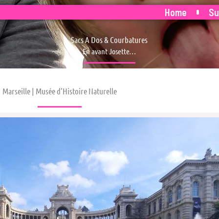
Home
Su
Sacs A Dos & Courbatures
En avant Josette…
Marseille | Musée d’Histoire Naturelle