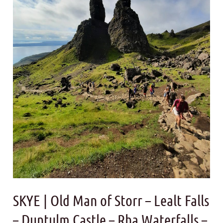
–
Lealt
Falls
–
Duntulm
Castle
–
Rha
Waterfalls
–
The
Fairy
Glen
SKYE | Old Man of Storr – Lealt Falls
– Duntulm Castle – Rha Waterfalls –