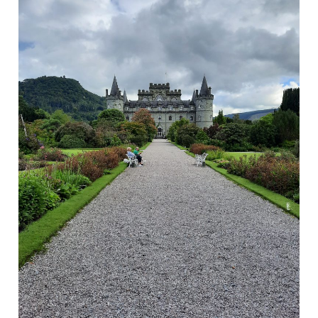
–
ARRAN
|
Lochranza
Castle
–
Machrie
Moor
Standing
Stones