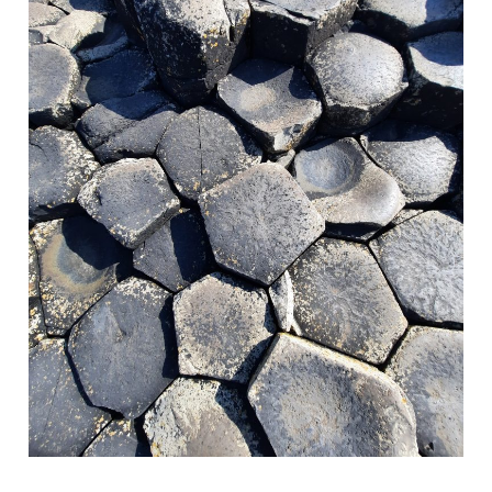
|
Dark
Hedges
–
La
Chaussée
des
Géants