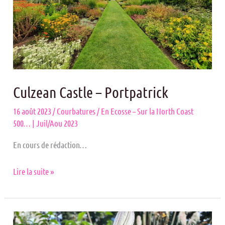
Culzean Castle – Portpatrick
16 août 2023
/
Courbatures
/
En Ecosse – Sur la North Coast
500… | Juil/Aou 2023
En cours de rédaction…
Lire la suite »
ARRAN