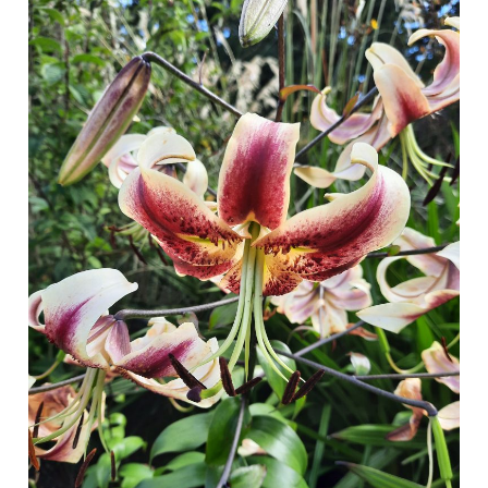
|
Lamlash
–
Corrie
–
Brodick
Castle