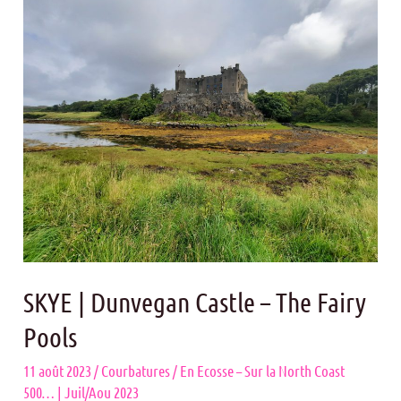
SKYE
|
Dunvegan
Castle
–
The
Fairy
Pools
SKYE | Dunvegan Castle – The Fairy
Pools
11 août 2023
/
Courbatures
/
En Ecosse – Sur la North Coast
500… | Juil/Aou 2023