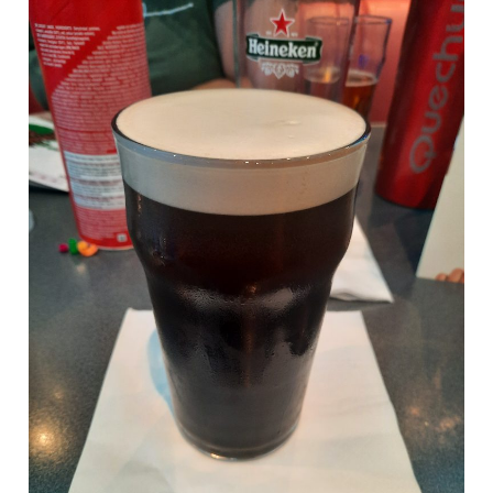
Irlande
|
Sur
le
Retour…