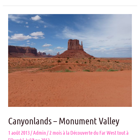
Canyonlands
–
Monument
Valley
Canyonlands – Monument Valley
1 août 2013
/
Admin
/
2 mois à la Découverte du Far West tout à