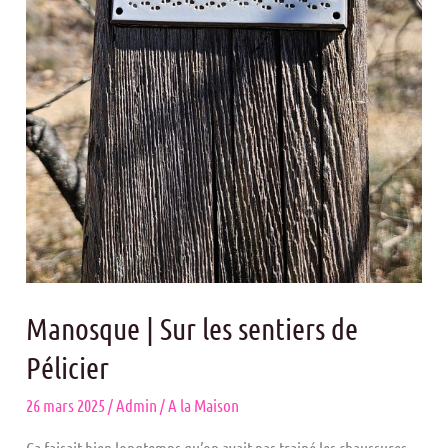
Manosque | Sur les sentiers de
Pélicier
26 mars 2025
/
Admin
/
A la Maison
Ca faisait bien longtemps qu’on avait pas trainé les chaussures